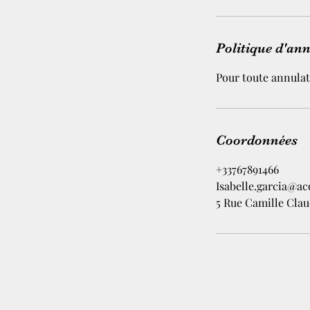
Politique d'an
Pour toute annulat
Coordonnées
+33767891466
Isabelle.garcia@aco
5 Rue Camille Clau