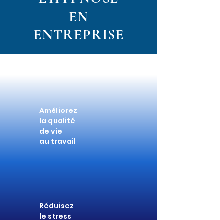
EN
ENTREPRISE
Améliorez
la qualité
de vie
au travail
Réduisez
le stress