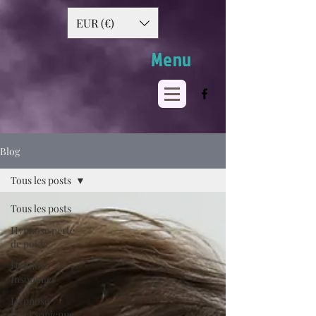
EUR (€)
Menu
Blog
Tous les posts
Tous les posts
Hypnose perte
de poids
Hypnose
Insomnies
Hypnose
Ericksonienne