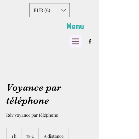
EUR (€)
Menu
Voyance par
téléphone
Rdv voyance par téléphone
78
euros
1 h
1
78 €
A distance