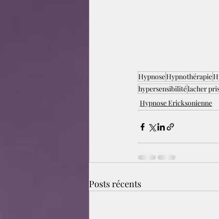
Hypnose
Hypnothérapie
H
hypersensibilité
lacher pri
Hypnose Ericksonienne
Posts récents