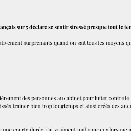
français sur 5 déclare se sentir stressé presque tout le te
ativement surprenants quand on sait tous les moyens qu'i
èrement des personnes au cabinet pour lutter contre le 
aissés trainer bien trop longtemps et ainsi créés des an
ur une courte durée, j'ai vraiment mal pour eux lorsque j