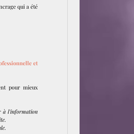
crage qui a été 
fessionnelle et 
nt pour mieux 
 à l'information 
te.
le.