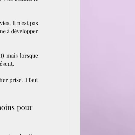
ies. Il n'est pas 
me à développer 
) mais lorsque 
ésent.
r prise. Il faut 
moins pour 