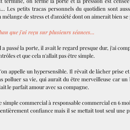
st terminé, on ferme la porte et la pression est censée 
… Les petits tracas personnels du quotidien sont aussi 
 mélange de stress et d'anxiété dont on aimerait bien se 
han que j'ai reçu sur plusieurs séances...
 a passé la porte, il avait le regard presque dur, j'ai comp
ntrôles et que cela n'allait pas être simple. 
'on appelle un hypersensible. Il rêvait de lâcher prise et 
 polluer sa vie, qui aurait du être merveilleuse car un b
filait le parfait amour avec sa compagne. 
e simple commercial à responsable commercial en 6 mois
ait entièrement confiance mais il se mettait tout seul une p