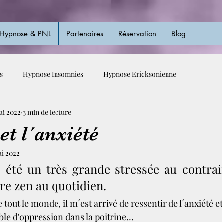
Hypnose & PNL
Partenaires
Réservation
Blog
s
Hypnose Insomnies
Hypnose Ericksonienne
ai 2022
3 min de lecture
et l´anxiété
ai 2022
s été un très grande stressée au contrair
re zen au quotidien.
t le monde, il m´est arrivé de ressentir de l´anxiété et 
ible d'oppression dans la poitrine…