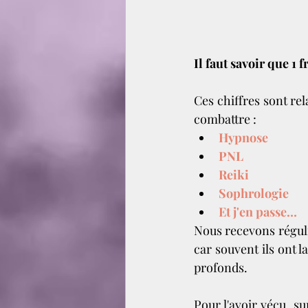
Il faut savoir que 1 
Ces chiffres sont rel
combattre :
Hypnose 
PNL
Reiki 
Sophrologie 
Et j'en passe…
Nous recevons réguli
car souvent ils ont l
profonds.
Pour l'avoir vécu, s