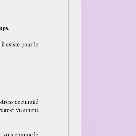
mps. 
l existe pour le 
stress accumulé 
crages* vraiment 
e vois comme le 