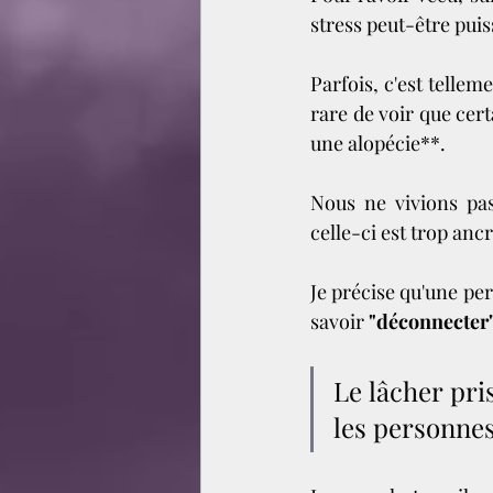
stress peut-être puis
Parfois, c'est telleme
rare de voir que cer
une alopécie**.
Nous ne vivions pas
celle-ci est trop an
Je précise qu'une per
savoir
 "déconnecter"
Le lâcher pri
les personnes