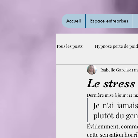
Accueil
Espace entreprises
Tous les posts
Hypnose perte de poid
Isabelle Garcia
11 m
Le stress 
Dernière mise à jour :
12 m
Je n'ai jamai
plutôt du gen
Évidemment, comme tou
cette sensation horr