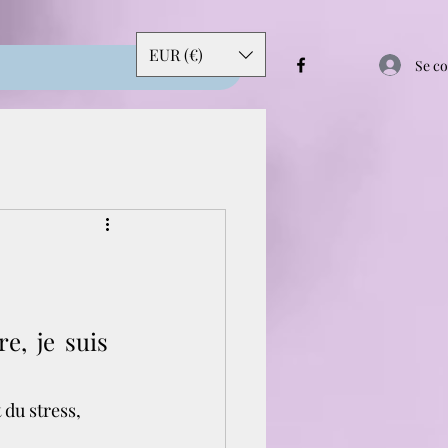
EUR (€)
Se c
e, je suis 
du stress, 