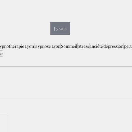
J'y vais
ypnothérapie Lyon
Hypnose Lyon
Sommeil
Stress
anciété
dépression
pert
se