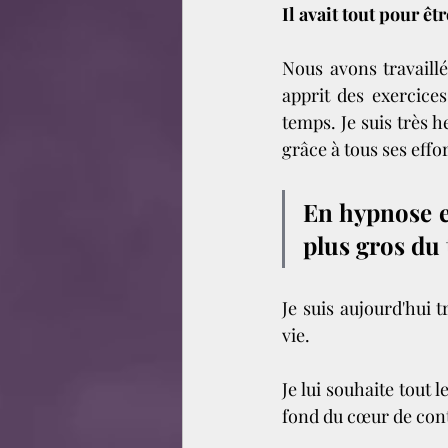
Il avait tout pour ê
Nous avons travaillé 
apprit des exercices
temps. Je suis très 
grâce à tous ses effor
En hypnose et
plus gros du t
Je suis aujourd'hui t
vie. 
Je lui souhaite tout
fond du cœur de con