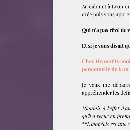
Au cabinet à Lyon ou
crée puis vous appre
Qui n'a pas rêvé de 
Et si je vous disait 
Chez Hypnot'Is-moi 
personnelle de la ma
Je veux me débarra
appréhender les défi
*Soumis à l'effet d'a
qu'il a reçue en premi
**L'alopécie est une 